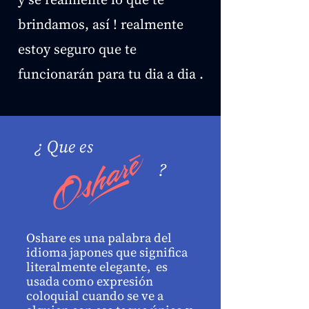
brindamos, así ! realmente
estoy seguro que te
funcionarán para tu dia a dia .
¿ Que es
?
Oshare es una palabra del
idioma japones que significa
literalmente elegante, es
usada como expresión
coloquial cuando se ve a