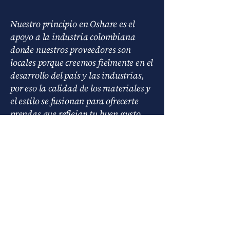
Nuestro principio en Oshare es el
apoyo a la industria colombiana
donde nuestros proveedores son
locales porque creemos fielmente en el
desarrollo del país y las industrias,
por eso la calidad de los materiales y
el estilo se fusionan para ofrecerte
prendas que reflejan tu buen gusto.
La marca aunque nació en exterior
con los conceptos urbanos del
moderno Japón y la inspiración de la
elegancia suelta descomplicada y
pomposa de italia, el corazón de
oshare es %100 Colombiano con
mucho orgullo.